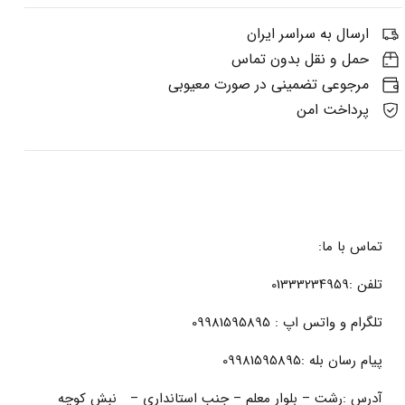
ارسال به سراسر ایران
حمل و نقل بدون تماس
مرجوعی تضمینی در صورت معیوبی
پرداخت امن
تماس با ما:
تلفن :01333234959
تلگرام و واتس اپ : 09981595895
پیام رسان بله :09981595895
آدرس :رشت – بلوار معلم – جنب استانداری – نبش کوچه