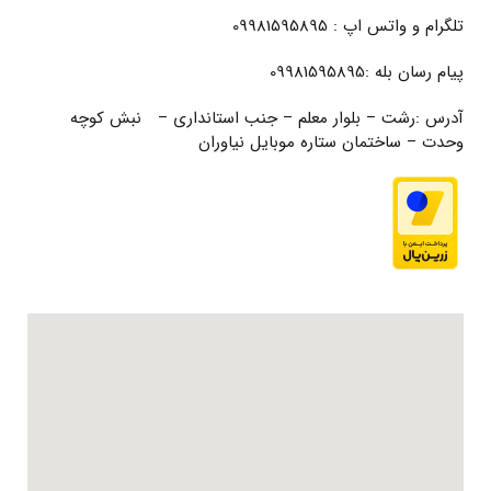
تلگرام و واتس اپ : 09981595895
پیام رسان بله :09981595895
آدرس :رشت – بلوار معلم – جنب استانداری – نبش کوچه
وحدت – ساختمان ستاره موبایل نیاوران