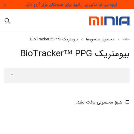
گروه می نیا سالی پر از امید برای هموطنان عزیز آرزو دارد
خانه
محصول سنسورها
بیومتریک BioTracker™ PPG
بیومتریک BioTracker™ PPG
هیچ محصولی یافت نشد.