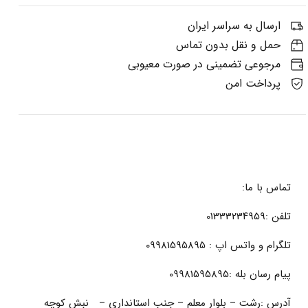
ارسال به سراسر ایران
حمل و نقل بدون تماس
مرجوعی تضمینی در صورت معیوبی
پرداخت امن
تماس با ما:
تلفن :01333234959
تلگرام و واتس اپ : 09981595895
پیام رسان بله :09981595895
آدرس :رشت – بلوار معلم – جنب استانداری – نبش کوچه