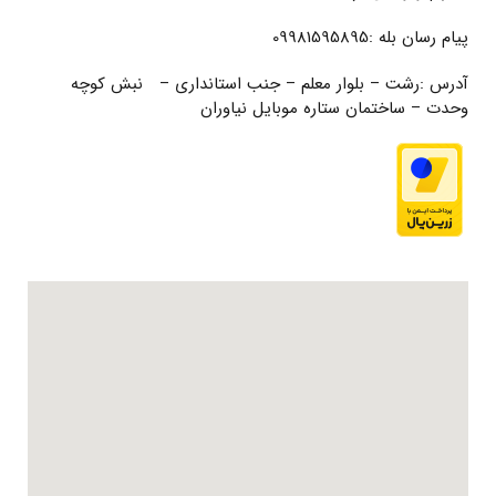
پیام رسان بله :09981595895
آدرس :رشت – بلوار معلم – جنب استانداری – نبش کوچه
وحدت – ساختمان ستاره موبایل نیاوران