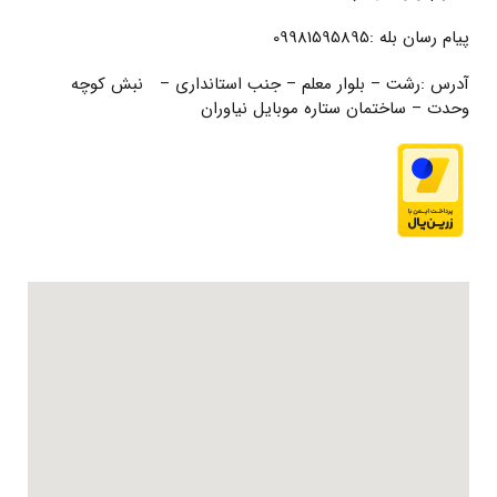
پیام رسان بله :09981595895
آدرس :رشت – بلوار معلم – جنب استانداری – نبش کوچه
وحدت – ساختمان ستاره موبایل نیاوران