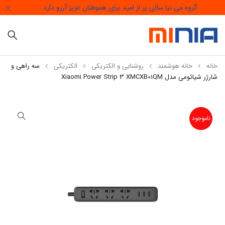
گروه می نیا سالی پر از امید برای هموطنان عزیز آرزو دارد
خانه
خانه هوشمند
روشنایی و الکتریکی
الکتریکی
سه راهی و
شارژر شیائومی مدل Xiaomi Power Strip 3 XMCXB01QM
ناموجود