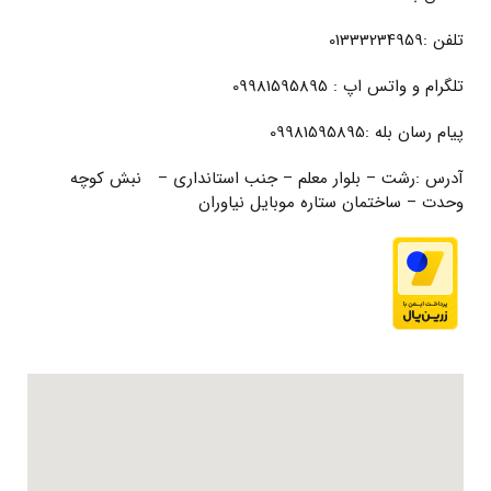
تلفن :01333234959
تلگرام و واتس اپ : 09981595895
پیام رسان بله :09981595895
آدرس :رشت – بلوار معلم – جنب استانداری – نبش کوچه
وحدت – ساختمان ستاره موبایل نیاوران