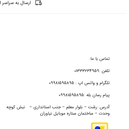
ارسال به سراسر ا
تماس با ما:
تلفن :01333234959
تلگرام و واتس اپ : 09981595895
پیام رسان بله :09981595895
آدرس :رشت – بلوار معلم – جنب استانداری – نبش کوچه
وحدت – ساختمان ستاره موبایل نیاوران