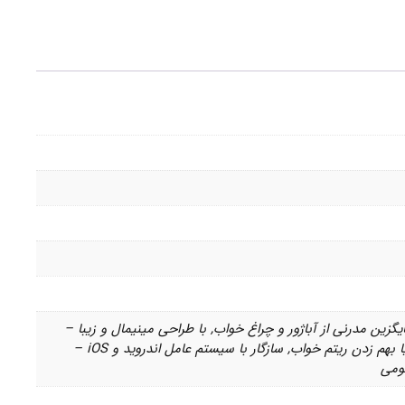
لارم صبحگاهی – دارای نورپردازی WRGB – سازگار با اپلیکیشن Mijia, Mi Home, Apple Homekit – جایگزین مدرنی از آباژور و چراغ خواب, با طراحی مینیمال و زیبا –
دارای پنل لمسی برای کنترل شدت نور – ساطع شدن نور از تمام قسمت‌های بدنه استوانه‌ای – بدون آسیب به چشم و یا بهم زدن ریتم خواب, سازگار با سیستم عامل اندروید و iOS –