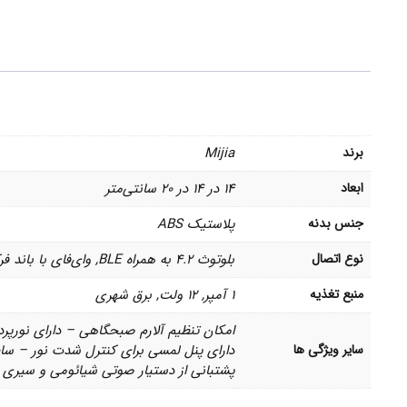
برند
Mijia
ابعاد
14 در 14 در 20 سانتی‌متر
جنس بدنه
پلاستیک ABS
نوع اتصال
بلوتوث 4.2 به همراه BLE, وای‌فای با باند فرکانسی 2.4 گیگاهرتزی
منبع تغذیه
1 آمپر, 12 ولت, برق شهری
سایر ویژگی ها
پشتبانی از دستیار صوتی شیائومی و سیری – ام