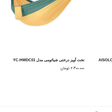
انتخاب گزینه ها
مل آی سو لاو مدل AISOLOVE
تخت آویز درختی شیائومی مدل YC-HWDC01
۲.۳۰۰.۰۰۰
تومان