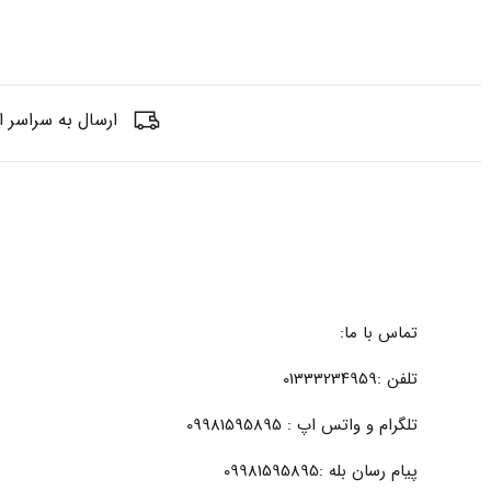
ارسال به سراسر ا
تماس با ما:
تلفن :01333234959
تلگرام و واتس اپ : 09981595895
پیام رسان بله :09981595895