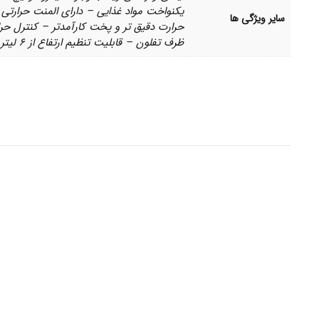
سایر ویژگی ها
ظرف تفلون – قابلیت تنظیم ارتفاع از ۶ لیتر به ۳ لیتر و تغییر ظرفیت – پوشش سینی از تفلون نچسب