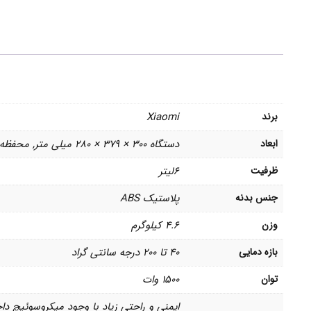
برند
Xiaomi
ابعاد
دستگاه 300 × 379 × 280 میلی متر, محفظه 241 × 241 × 126 میلی متر
ظرفیت
6لیتر
جنس بدنه
پلاستیک ABS
وزن
4.6 کیلوگرم
بازه دمایی
40 تا 200 درجه سانتی گراد
توان
1500 وات