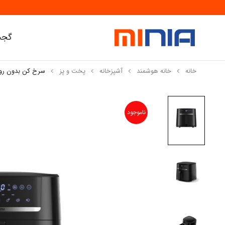
گجت
خانه
خانه هوشمند
آشپزخانه
پخت و پز
سرخ کن بدون روغن شیائومی م
ناموجود