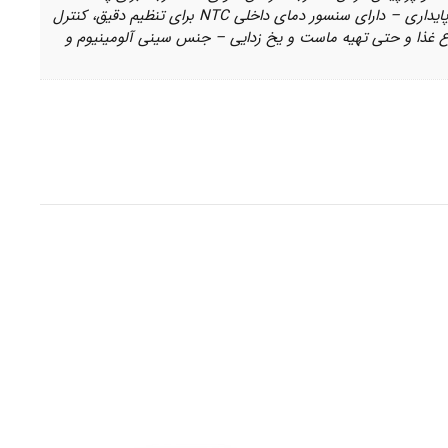
یکنواخت مواد غذایی – دارای المنت حرارتی فولاد ضد زنگ, دارای پایه های پایه لاستیکی ضد لغزش افزایش اصطکاک و پایداری – دارای سنسور دمای داخلی NTC برای تنظیم دقیق، کنترل
 تا ۲۰۰ درجه سانتی گراد, مناسب برای طبخ انواع غذا و حتی تهیه ماست و یخ زدایی – جنس سینی آلومینیوم و