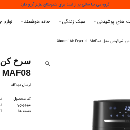
گروه می نیا سالی پر از امید برای هموطنان عزیز آرزو دارد
 های پوشیدنی
سبک زندگی
خانه هوشمند
لوازم ج
دل Xiaomi Air Fryer 6L MAF08
سرخ کن 
L MAF08
ارسال دیدگاه
کد محصول
نا
موجودی:
لط
دسته ها
آ