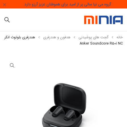
گروه می نیا سالی پر از امید برای هموطنان عزیز آرزو دارد
خانه
گجت های پوشیدنی
هدفون و هندزفری
هندزفری بلوتوث انکر
Anker Soundcore R50i NC