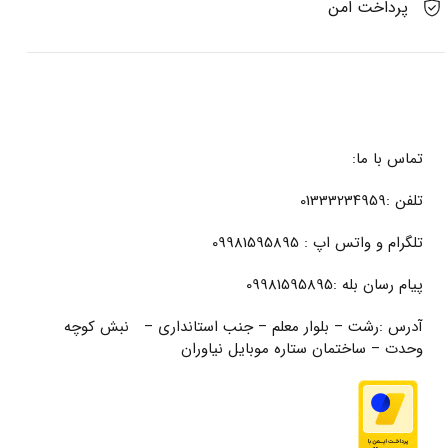
پرداخت امن
تماس با ما:
تلفن :01333234959
تلگرام و واتس اپ : 09981595895
پیام رسان بله :09981595895
آدرس :رشت – بلوار معلم – جنب استانداری – نبش کوچه
وحدت – ساختمان ستاره موبایل نیاوران