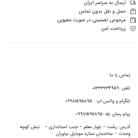
ارسال به سراسر ایران
حمل و نقل بدون تماس
مرجوعی تضمینی در صورت معیوبی
پرداخت امن
تماس با ما:
تلفن :01333234959
تلگرام و واتس اپ : 09981595895
پیام رسان بله :09981595895
آدرس :رشت – بلوار معلم – جنب استانداری – نبش کوچه
وحدت – ساختمان ستاره موبایل نیاوران