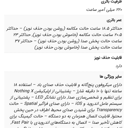
ظرفیت باتری
220 میلی آمپر ساعت
عمر باتری
حداکثر 18.5 ساعت حالت مکالمه (روشن بودن حذف نویز) – حداکثر
20.5 ساعت حالت مکالمه (خاموش بودن حذف نویز), حداکثر 23
ساعت حالت پخش صدا (روشن بودن حذف نویز) – حداکثر 37
ساعت حالت پخش صدا (خاموش بودن حذف نویز)
قابلیت حذف نویز
دارد
سایر ویژگی ها
دارای میکروفون پنج‌گانه و قابلیت حذف صدای باد – استفاده 18
ساعته تنها با 10 دقیقه شارژ – پشتیبانی از اپلیکیشن Nothing X
برای تنظیم و شخصی‌سازی صدا, دارای نشانگر LED – پشتیبانی از
سیستم عامل اندروید و iOS – دارای صدای فراگیر Spatial – حالت
Transparency برای شنیدن صدای محیط اطراف در حین پخش
محتوا, قابلیت اتصال همزمان به دو دستگاه – حالت گیمینگ برای
کاهش تأخیر صدا – اتصال به دستگاه‌های اندرویدی با Fast Pair,