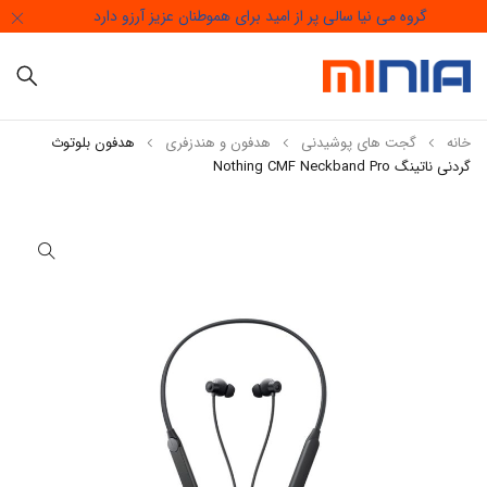
گروه می نیا سالی پر از امید برای هموطنان عزیز آرزو دارد
خانه
گجت های پوشیدنی
هدفون و هندزفری
هدفون بلوتوث
گردنی ناتینگ Nothing CMF Neckband Pro