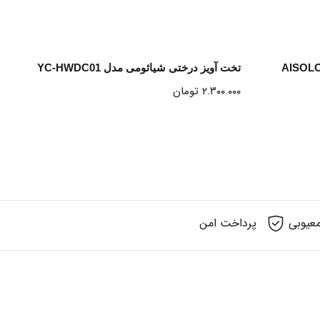
انتخاب گزینه ها
مل آی سو لاو مدل AISOLOVE
تخت آویز درختی شیائومی مدل YC-HWDC01
۲.۳۰۰.۰۰۰
تومان
عیوبی
پرداخت امن