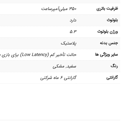
ظرفیت باتری
۳۵۰ میلی‌آمپر‌ساعت
بلوتوث
دارد
ورژن بلوتوث
5.3
جنس بدنه
پلاستیک
سایر ویژگی ها
حالت تأخیر کم (Low Latency) برای بازی پشتیبانی از اپلیکیشن اختصاصی QCY پشتیبانی از فناوری حذف نویز باد (Wind Noise Cancellation)
رنگ
سفید, مشکی
گارانتی
گارانتی 6 ماه شرکتی