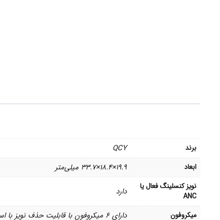
برند
QCY
ابعاد
۱۹.۹×۱۸.۴×۳۳.۷ میلی‌متر
نویز کنسلینگ فعال یا
دارد
ANC
میکروفون
دارای ۶ میکروفون با قابلیت حذف نویز با استفاده از هوش مصنوعی