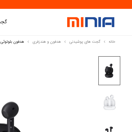
گجت
خانه
گجت های پوشیدنی
هدفون و هندزفری
هدفون بلوتوثی کیو س