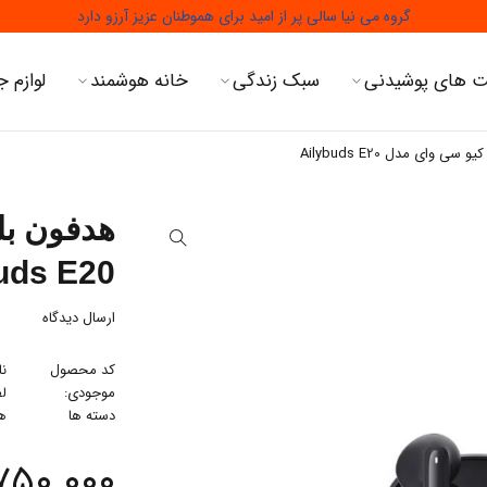
گروه می نیا سالی پر از امید برای هموطنان عزیز آرزو دارد
 های پوشیدنی
سبک زندگی
خانه هوشمند
لوازم ج
ی وای مدل Ailybuds E20
هدفون بل
uds E20
ارسال دیدگاه
کد محصول
نا
موجودی:
لط
دسته ها
ه
۷۵۰.۰۰۰