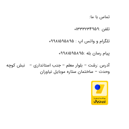
تماس با ما:
تلفن :01333234959
تلگرام و واتس اپ : 09981595895
پیام رسان بله :09981595895
آدرس :رشت – بلوار معلم – جنب استانداری – نبش کوچه
وحدت – ساختمان ستاره موبایل نیاوران