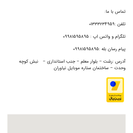
تماس با ما:
تلفن :01333234959
تلگرام و واتس اپ : 09981595895
پیام رسان بله :09981595895
آدرس :رشت – بلوار معلم – جنب استانداری – نبش کوچه
وحدت – ساختمان ستاره موبایل نیاوران