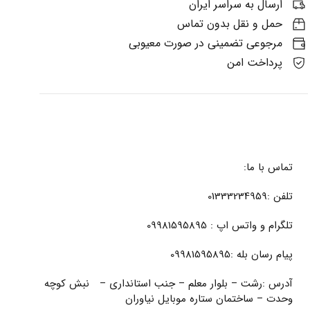
ارسال به سراسر ایران
حمل و نقل بدون تماس
مرجوعی تضمینی در صورت معیوبی
پرداخت امن
تماس با ما:
تلفن :01333234959
تلگرام و واتس اپ : 09981595895
پیام رسان بله :09981595895
آدرس :رشت – بلوار معلم – جنب استانداری – نبش کوچه
وحدت – ساختمان ستاره موبایل نیاوران