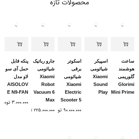
محصولات تازه
ساعت
اسپیکر
اسکوتر
جارو رباتیک
پنکه قابل
هوشمند
شیائومی
برقی
شیائومی
حمل آی سو
گلوریمی
Xiaomi
شیائومی
Xiaomi
لاو مدل
AISOLOV
Robot
Xiaomi
Sound
Glorimi
E N9-FAN
Vacuum 6
Electric
Play
Mini Prime
Max
Scooter 5
۳.۰۰۰.۰۰۰
تومان
۹۰.۰۰۰.۰۰۰
تومان
۲۲۵.۰۰۰.۰۰۰
تومان