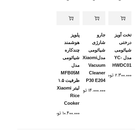
تخت آویز
جارو
پلوپز
درختی
شارژی
هوشمند
شیائومی
شیائومی
چندکاره
مدل YC-
مدلXiaomi
شیائومی
HWDC01
Vacuum
مدل
MFB05M
Cleaner
۲.۳۰۰.۰۰۰
تومان
P30 E204
ظرفیت ۱.۵
لیتر Xiaomi
۱۴.۰۰۰.۰۰۰
تومان
Rice
Cooker
۱۰.۴۰۰.۰۰۰
تومان