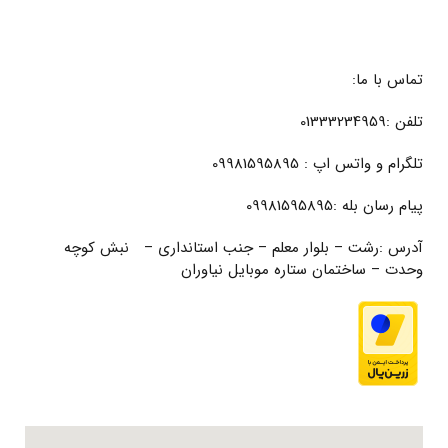
تماس با ما:
تلفن :01333234959
تلگرام و واتس اپ : 09981595895
پیام رسان بله :09981595895
آدرس :رشت – بلوار معلم – جنب استانداری – نبش کوچه
وحدت – ساختمان ستاره موبایل نیاوران