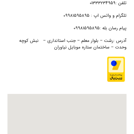
تلفن :01333234959
تلگرام و واتس اپ : 09981595895
پیام رسان بله :09981595895
آدرس :رشت – بلوار معلم – جنب استانداری – نبش کوچه
وحدت – ساختمان ستاره موبایل نیاوران