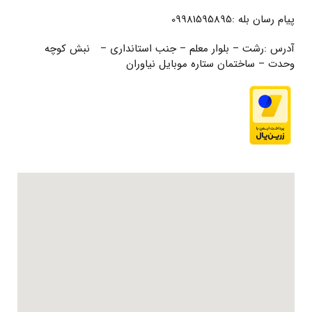
پیام رسان بله :09981595895
آدرس :رشت – بلوار معلم – جنب استانداری – نبش کوچه
وحدت – ساختمان ستاره موبایل نیاوران