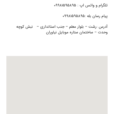
تلگرام و واتس اپ : 09981595895
پیام رسان بله :09981595895
آدرس :رشت – بلوار معلم – جنب استانداری – نبش کوچه
وحدت – ساختمان ستاره موبایل نیاوران