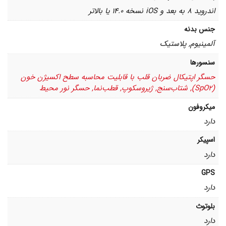
اندروید 8 به بعد و iOS نسخه 14.0 یا بالاتر
جنس بدنه
آلمینیوم, پلاستیک
سنسورها
حسگر اپتیکال ضربان قلب با قابلیت محاسبه سطح اکسیژن خون
(SpO2), شتاب‌سنج, ژیروسکوپ, قطب‌نما, حسگر نور محیط
میکروفون
دارد
اسپیکر
دارد
GPS
دارد
بلوتوث
دارد