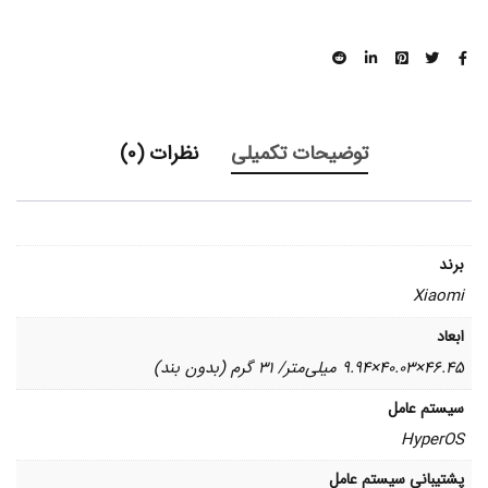
توضیحات تکمیلی
نظرات (0)
برند
Xiaomi
ابعاد
46.45×40.03×9.94 میلی‌متر/ 31 گرم (بدون بند)
سیستم عامل
HyperOS
پشتیبانی سیستم عامل