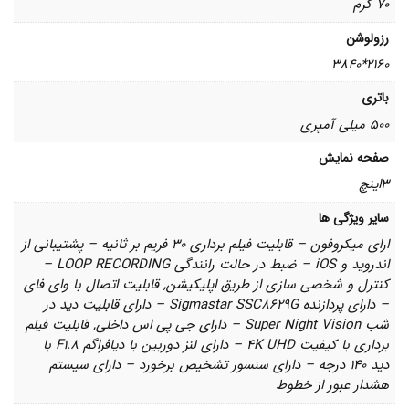
70 گرم
رزولوشن
2160*3840
باتری
500 میلی آمپری
صفحه نمایش
3اینچ
سایر ویژگی ها
ارای میکروفون – قابلیت فیلم برداری 30 فریم بر ثانیه – پشتیبانی از
اندروید و iOS – ضبط در حالت رانندگی LOOP RECORDING –
کنترل و شخصی سازی از طریق اپلیکیشن, قابلیت اتصال با وای فای
– دارای پردازنده Sigmastar SSC8629G – دارای قابلیت دید در
شب Super Night Vision – دارای جی پی اس داخلی, قابلیت فیلم
برداری با کیفیت 4K UHD – دارای لنز دوربین با دیافراگم F1.8 با
دید 140 درجه – دارای سنسور تشخیص برخورد – دارای سیستم
هشدار عبور از خطوط