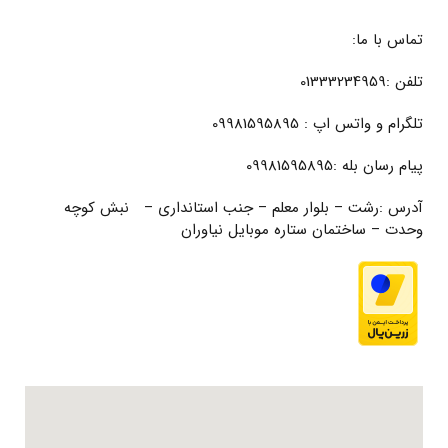
تماس با ما:
تلفن :01333234959
تلگرام و واتس اپ : 09981595895
پیام رسان بله :09981595895
آدرس :رشت – بلوار معلم – جنب استانداری – نبش کوچه
وحدت – ساختمان ستاره موبایل نیاوران