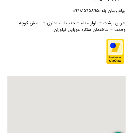
پیام رسان بله :09981595895
آدرس :رشت – بلوار معلم – جنب استانداری – نبش کوچه
وحدت – ساختمان ستاره موبایل نیاوران