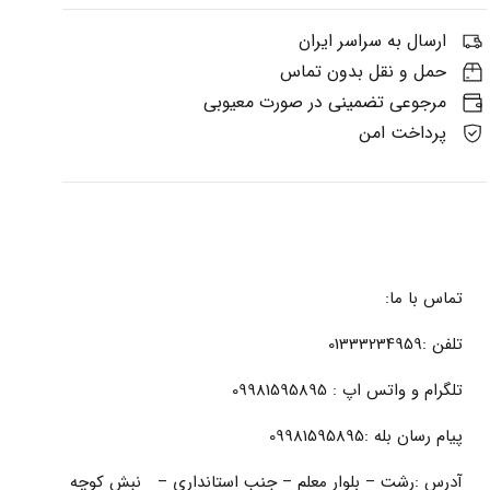
ارسال به سراسر ایران
حمل و نقل بدون تماس
مرجوعی تضمینی در صورت معیوبی
پرداخت امن
تماس با ما:
تلفن :01333234959
تلگرام و واتس اپ : 09981595895
پیام رسان بله :09981595895
آدرس :رشت – بلوار معلم – جنب استانداری – نبش کوچه