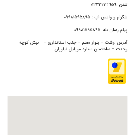
تلفن :01333234959
تلگرام و واتس اپ : 09981595895
پیام رسان بله :09981595895
آدرس :رشت – بلوار معلم – جنب استانداری – نبش کوچه
وحدت – ساختمان ستاره موبایل نیاوران