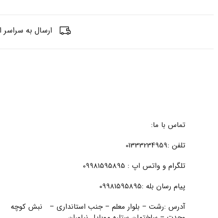
ارسال به سراسر ا
تماس با ما:
تلفن :01333234959
تلگرام و واتس اپ : 09981595895
پیام رسان بله :09981595895
آدرس :رشت – بلوار معلم – جنب استانداری – نبش کوچه
وحدت – ساختمان ستاره موبایل نیاوران