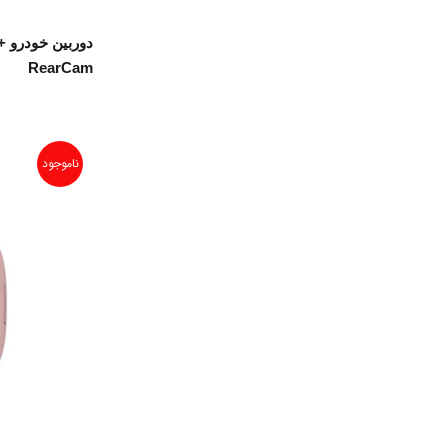
دو
RearCam
ناموجود