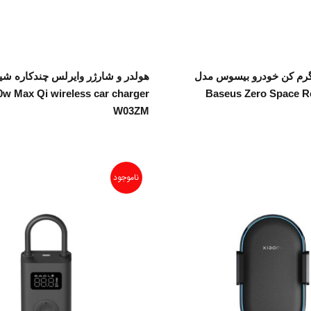
اطلاعات بیشتر
اطلاعات بیشتر
گرم کن خودرو بیسوس مدل
هولدر و شارژر وایرلس چندکاره شی
0w Max Qi wireless car charger
Baseus Zero Space Re
W03ZM
ناموجود