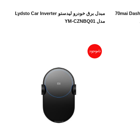
اطلاعات بیشتر
شیائومی مدل 70mai Dash Cam
مبدل برق خودرو لیدستو Lydsto Car Inverter
مدل YM-CZNBQ01
ناموجود