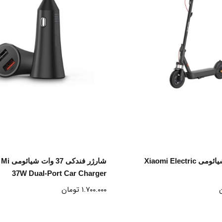
نتخاب گزینه ها
انتخاب گزینه ها
اسکوتر برقی شیائومی Xiaomi Electric
شارژر فندک
37W Dual-Port Car Charger
۱.۷۰۰.۰۰۰
تومان