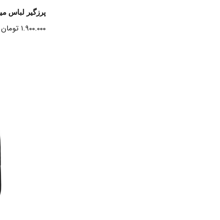
ا
پرزگیر لباس میجیا int Remover
۱.۹۰۰.۰۰۰
تومان