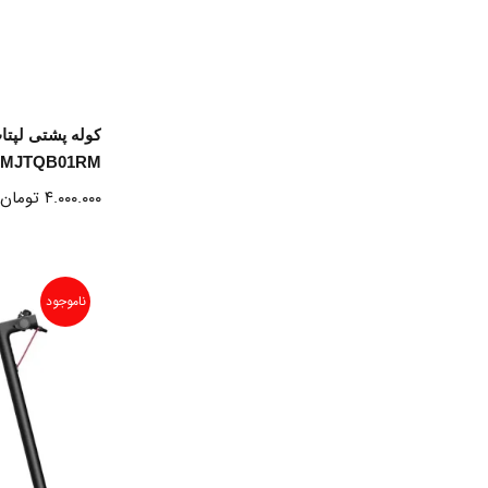
ا
k MJTQB01RM
۴.۰۰۰.۰۰۰
تومان
ناموجود