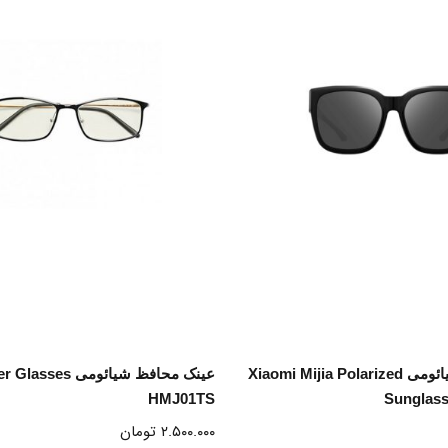
نتخاب گزینه ها
انتخاب گزینه ها
عینک آفتابی شیائومی Xiaomi Mijia Polarized
عینک محافظ شیائومی
HMJ01TS
Sunglas
۲.۵۰۰.۰۰۰
تومان