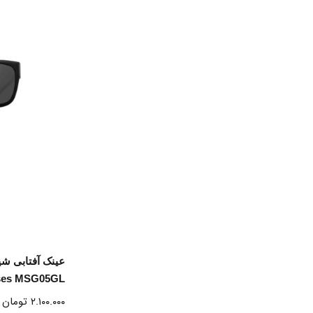
ا
ses MSG05GL
۲.۱۰۰.۰۰۰
تومان