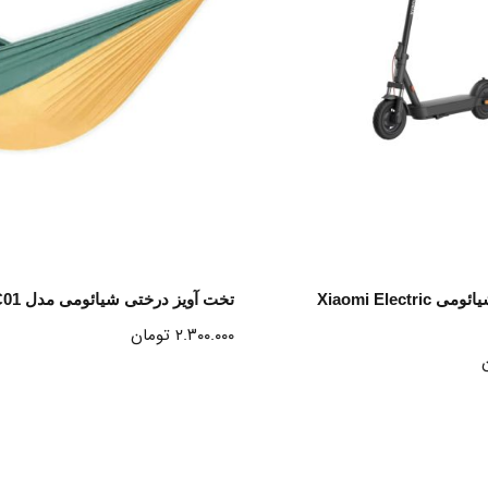
نتخاب گزینه ها
انتخاب گزینه ها
اسکوتر برقی شیائومی Xiaomi Electric
تخت آویز درختی شیائومی مدل YC-HWDC01
۲.۳۰۰.۰۰۰
تومان