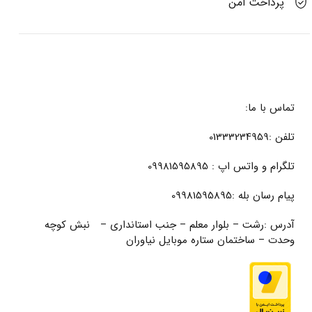
پرداخت امن
تماس با ما:
تلفن :01333234959
تلگرام و واتس اپ : 09981595895
پیام رسان بله :09981595895
آدرس :رشت – بلوار معلم – جنب استانداری – نبش کوچه
وحدت – ساختمان ستاره موبایل نیاوران