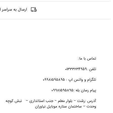
ارسال به سراسر ا
تماس با ما:
تلفن :01333234959
تلگرام و واتس اپ : 09981595895
پیام رسان بله :09981595895
آدرس :رشت – بلوار معلم – جنب استانداری – نبش کوچه
وحدت – ساختمان ستاره موبایل نیاوران