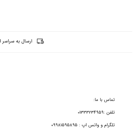
ارسال به سراسر ا
تماس با ما:
تلفن :01333234959
تلگرام و واتس اپ : 09981595895