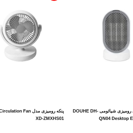
اطلاعات بیشتر
اطلاعات بیشتر
فن و هیتر برقی رومیزی شیائومی DOUHE DH-
پنکه رومیزی مدل tion Fan
XD-ZMXHS01
QN04 Desktop El