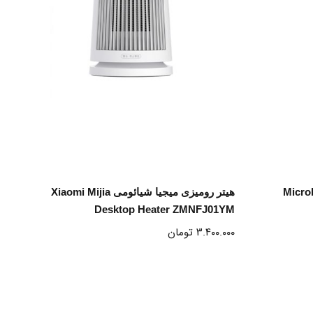
انتخاب گزینه ها
Microhoo
هیتر رومیزی میجیا شیائومی Xiaomi Mijia
Desktop Heater ZMNFJ01YM
۳.۴۰۰.۰۰۰
تومان