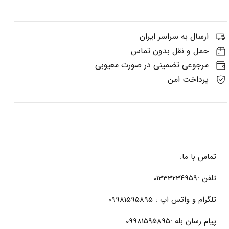
ارسال به سراسر ایران
حمل و نقل بدون تماس
مرجوعی تضمینی در صورت معیوبی
پرداخت امن
تماس با ما:
تلفن :01333234959
تلگرام و واتس اپ : 09981595895
پیام رسان بله :09981595895