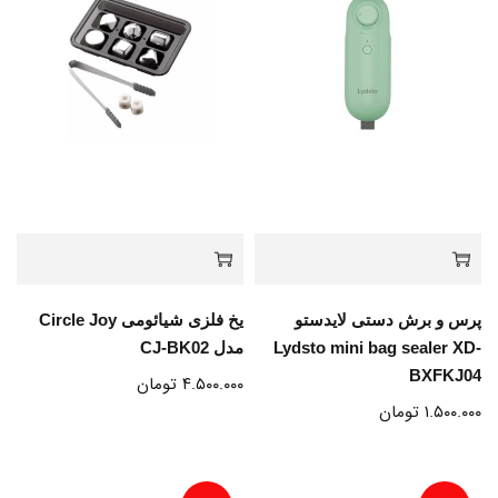
پرس و برش دستی لایدستو
یخ فلزی شیائومی Circle Joy
Lydsto mini bag sealer XD-
مدل CJ-BK02
BXFKJ04
۴.۵۰۰.۰۰۰
تومان
۱.۵۰۰.۰۰۰
تومان