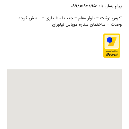
پیام رسان بله :09981595895
آدرس :رشت – بلوار معلم – جنب استانداری – نبش کوچه
وحدت – ساختمان ستاره موبایل نیاوران