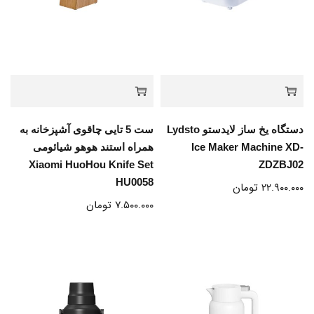
دستگاه یخ ساز لایدستو Lydsto
ست 5 تایی چاقوی آشپزخانه به
Ice Maker Machine XD-
همراه استند هوهو شیائومی
Xiaomi HuoHou Knife Set
ZDZBJ02
HU0058
۲۲.۹۰۰.۰۰۰
تومان
۷.۵۰۰.۰۰۰
تومان